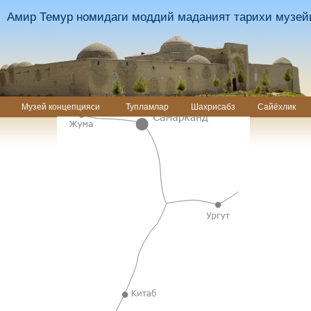
Амир Темур номидаги моддий маданият тарихи музей
Музей концепцияси
Тупламлар
Шахрисабз
Сайёхлик