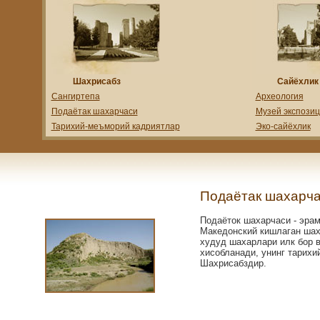
Шахрисабз
Сайёхлик
Сангиртепа
Археология
Подаётак шахарчаси
Музей экспози
Тарихий-меъморий кадриятлар
Эко-сайёхлик
Подаётак шахарч
Подаёток шахарчаси - эра
Македонский кишлаган шаха
худуд шахарлари илк бор 
хисобланади, унинг тарихи
Шахрисабздир.