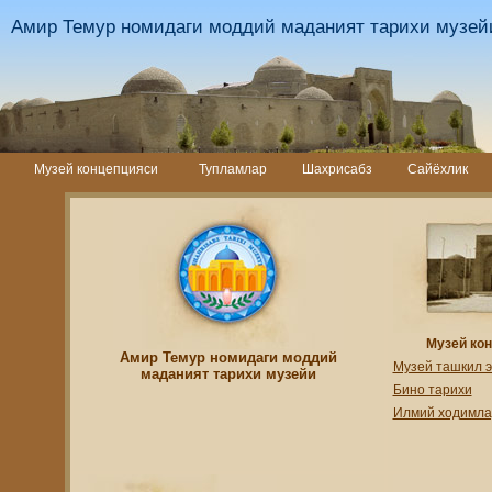
Амир Темур номидаги моддий маданият тарихи музей
Музей концепцияси
Тупламлар
Шахрисабз
Сайёхлик
Музей ко
Амир Темур номидаги моддий
Музей ташкил 
маданият тарихи музейи
Бино тарихи
Илмий ходимла