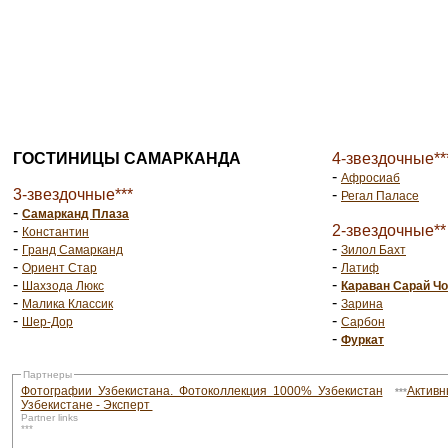
ГОСТИНИЦЫ САМАРКАНДА
4-звездочные**
-
Афросиаб
3-звездочные***
-
Регал Паласе
-
Самарканд Плаза
-
2-звездочные**
Константин
-
-
Гранд Самарканд
Зилол Бахт
-
-
Ориент Стар
Латиф
-
-
Шахзода Люкс
Караван Сарай Ч
-
-
Малика Классик
Зарина
-
-
Шер-Дор
Сарбон
-
Фуркат
Партнеры
Фотографии Узбекистана. Фотоколлекция 1000% Узбекистан
***
Узбекистане - Эксперт
Partner links
***